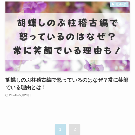
鬼滅の刃
胡蝶しのぶ柱稽古編で怒っているのはなぜ？常に笑顔
でいる理由とは！
2024年5月23日
1
2