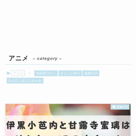
アニメ
– category –
アニメ
名探偵コナン
まじっく快斗
鬼滅の刃
わんだふるぷりきゅあ
鬼滅の刃