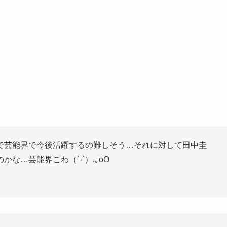
で芸能界で今後活躍するの難しそう…それに対して田中圭
な…芸能界こわ（´-`）.｡oO