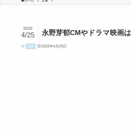
ホーム
女優
2025
永野芽郁CMやドラマ映画
4/25
2025年4月25日
女優